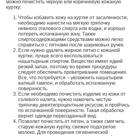
можно почистить черную или коричневую кожаную
куртку:
Чтобы избавить кожу на куртке от засаленности,
необходимо нанести на мягкую тряпочку
немного этилового спирта или водки, и хорошо
потереть испачканную зону. Также
спиртосодержащими средствами можно легко
справиться с пятнами после шариковых ручек.
Если нужно удалить жирное пятно с кожаной
куртки, лучше всего воспользоваться
нашатырным спиртом. Вещество имеет едкий
резкий запах, поэтому во время процедуры
следует обеспечить проветривание помещения.
Все, что потребуется – увлажнить нашатырем
ватный тампон, и обработать испачканную
поверхность.
Если необходимо почистить изделие из кожи от
солевого налета, нужно намочить чистую
тряпочку девятипроцентным уксусом, и пройтись
по испачканной поверхности. Такая обработка
вернет одежде первозданный вид.
Позволит почистить от пятен, а также смягчить
старую кожаную куртку, свежее подогретое
молоко. Для проведения гигиенической