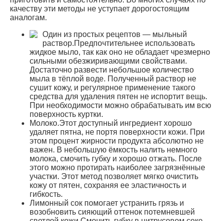
качеству эти методы не уступает дорогостоящим
аналогам.
Один из простых рецептов — мыльный
раствор.Предпочтительнее использовать
жидкое мыло, так как оно не обладает чрезмерно
сильными обезжиривающими свойствами.
Достаточно развести небольшое количество
мыла в тёплой воде. Полученный раствор не
сушит кожу, и регулярное применение такого
средства для удаления пятен не испортит вещь.
При необходимости можно обрабатывать им всю
поверхность куртки.
Молоко.Этот доступный ингредиент хорошо
удаляет пятна, не портя поверхности кожи. При
этом процент жирности продукта абсолютно не
важен. В небольшую ёмкость налить немного
молока, смочить губку и хорошо отжать. После
этого можно протирать наиболее загрязнённые
участки. Этот метод позволяет мягко очистить
кожу от пятен, сохраняя ее эластичность и
гибкость.
Лимонный сок помогает устранить грязь и
возобновить сияющий оттенок потемневшей
светлой кожи.Смочить губку в цитрусовом соке,