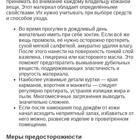
принимать во внимание каждому владельцу кожаной
вещи. Этот материал обладает определёнными
свойствами. Их нужно учитывать при выборе средств
и способов ухода.
Во время прогулки в дождливый день
желательно иметь при себе зонтик. Если всё же
вещь промокла, её нужно осторожно протереть
сухой мягкой салфеткой, аккуратно удаляя влагу.
После этого нанести на поверхность тонкий слой
вазелина, глицерина или касторового масла. Это
поможет предотвратить вымывание дубильных
веществ, поддерживающих эластичность и
упругость материала.
Наиболее уязвимые детали куртки — края
карманов, воротник и манжеты — следует
регулярно протирать, устраняя излишки жира и
пыли. Многомесячные загрязнения выводить
значительно сложнее.
Если после намокания под дождём от кожи
начал исходить неприятный запах, избавиться от
него можно, развесив изделие в проветренном
помещении.
Меры предосторожности