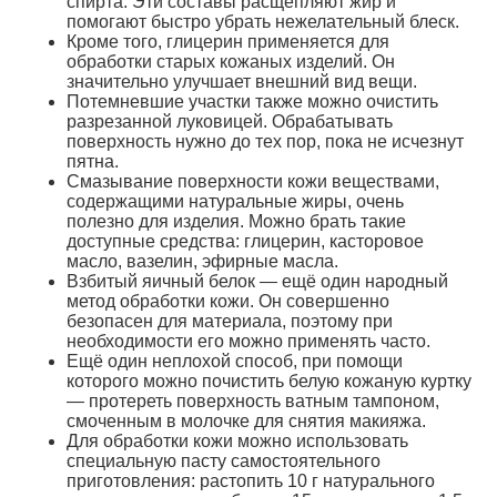
спирта. Эти составы расщепляют жир и
помогают быстро убрать нежелательный блеск.
Кроме того, глицерин применяется для
обработки старых кожаных изделий. Он
значительно улучшает внешний вид вещи.
Потемневшие участки также можно очистить
разрезанной луковицей. Обрабатывать
поверхность нужно до тех пор, пока не исчезнут
пятна.
Смазывание поверхности кожи веществами,
содержащими натуральные жиры, очень
полезно для изделия. Можно брать такие
доступные средства: глицерин, касторовое
масло, вазелин, эфирные масла.
Взбитый яичный белок — ещё один народный
метод обработки кожи. Он совершенно
безопасен для материала, поэтому при
необходимости его можно применять часто.
Ещё один неплохой способ, при помощи
которого можно почистить белую кожаную куртку
— протереть поверхность ватным тампоном,
смоченным в молочке для снятия макияжа.
Для обработки кожи можно использовать
специальную пасту самостоятельного
приготовления: растопить 10 г натурального