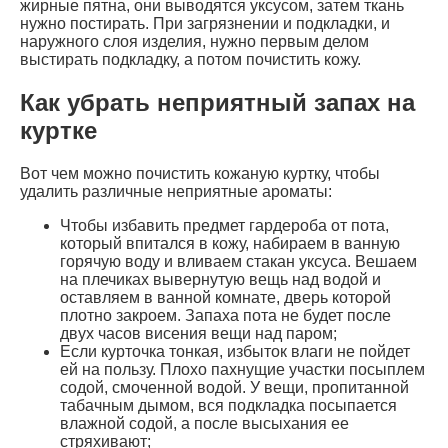
жирные пятна, они выводятся уксусом, затем ткань
нужно постирать. При загрязнении и подкладки, и
наружного слоя изделия, нужно первым делом
выстирать подкладку, а потом почистить кожу.
Как убрать неприятный запах на
куртке
Вот чем можно почистить кожаную куртку, чтобы
удалить различные неприятные ароматы:
Чтобы избавить предмет гардероба от пота,
который впитался в кожу, набираем в ванную
горячую воду и вливаем стакан уксуса. Вешаем
на плечиках вывернутую вещь над водой и
оставляем в ванной комнате, дверь которой
плотно закроем. Запаха пота не будет после
двух часов висения вещи над паром;
Если курточка тонкая, избыток влаги не пойдет
ей на пользу. Плохо пахнущие участки посыплем
содой, смоченной водой. У вещи, пропитанной
табачным дымом, вся подкладка посыпается
влажной содой, а после высыхания ее
стряхивают;