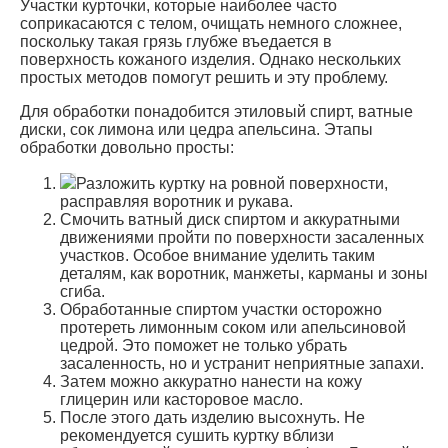
Участки курточки, которые наиболее часто
соприкасаются с телом, очищать немного сложнее,
поскольку такая грязь глубже въедается в
поверхность кожаного изделия. Однако нескольких
простых методов помогут решить и эту проблему.
Для обработки понадобится этиловый спирт, ватные
диски, сок лимона или цедра апельсина. Этапы
обработки довольно просты:
Разложить куртку на ровной поверхности,
расправляя воротник и рукава.
Смочить ватный диск спиртом и аккуратными
движениями пройти по поверхности засаленных
участков. Особое внимание уделить таким
деталям, как воротник, манжеты, карманы и зоны
сгиба.
Обработанные спиртом участки осторожно
протереть лимонным соком или апельсиновой
цедрой. Это поможет не только убрать
засаленность, но и устранит неприятные запахи.
Затем можно аккуратно нанести на кожу
глицерин или касторовое масло.
После этого дать изделию высохнуть. Не
рекомендуется сушить куртку вблизи