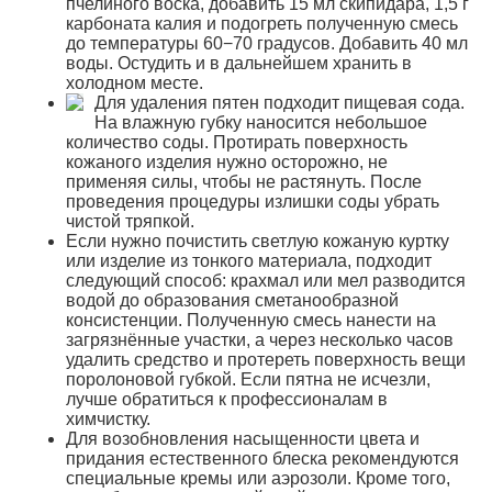
пчелиного воска, добавить 15 мл скипидара, 1,5 г
карбоната калия и подогреть полученную смесь
до температуры 60−70 градусов. Добавить 40 мл
воды. Остудить и в дальнейшем хранить в
холодном месте.
Для удаления пятен подходит пищевая сода.
На влажную губку наносится небольшое
количество соды. Протирать поверхность
кожаного изделия нужно осторожно, не
применяя силы, чтобы не растянуть. После
проведения процедуры излишки соды убрать
чистой тряпкой.
Если нужно почистить светлую кожаную куртку
или изделие из тонкого материала, подходит
следующий способ: крахмал или мел разводится
водой до образования сметанообразной
консистенции. Полученную смесь нанести на
загрязнённые участки, а через несколько часов
удалить средство и протереть поверхность вещи
поролоновой губкой. Если пятна не исчезли,
лучше обратиться к профессионалам в
химчистку.
Для возобновления насыщенности цвета и
придания естественного блеска рекомендуются
специальные кремы или аэрозоли. Кроме того,