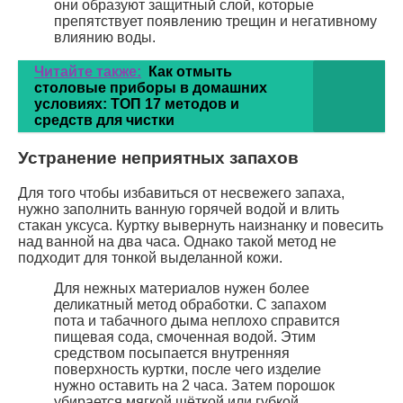
они образуют защитный слой, которые
препятствует появлению трещин и негативному
влиянию воды.
Читайте также:
Как отмыть
столовые приборы в домашних
условиях: ТОП 17 методов и
средств для чистки
Устранение неприятных запахов
Для того чтобы избавиться от несвежего запаха,
нужно заполнить ванную горячей водой и влить
стакан уксуса. Куртку вывернуть наизнанку и повесить
над ванной на два часа. Однако такой метод не
подходит для тонкой выделанной кожи.
Для нежных материалов нужен более
деликатный метод обработки. С запахом
пота и табачного дыма неплохо справится
пищевая сода, смоченная водой. Этим
средством посыпается внутренняя
поверхность куртки, после чего изделие
нужно оставить на 2 часа. Затем порошок
убирается мягкой щёткой или губкой.