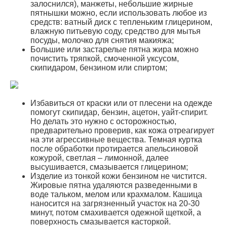
залоснился), манжеты, небольшие жирные
пятнышки можно, если использовать любое из
средств: ватный диск с тепленьким глицерином,
влажную питьевую соду, средство для мытья
посуды, молочко для снятия макияжа;
Большие или застарелые пятна жира можно
почистить тряпкой, смоченной уксусом,
скипидаром, бензином или спиртом;
Избавиться от краски или от плесени на одежде
помогут скипидар, бензин, ацетон, уайт-спирит.
Но делать это нужно с осторожностью,
предварительно проверив, как кожа отреагирует
на эти агрессивные вещества. Темная куртка
после обработки протирается апельсиновой
кожурой, светлая – лимонной, далее
высушивается, смазывается глицерином;
Изделие из тонкой кожи бензином не чистится.
Жировые пятна удаляются разведенными в
воде тальком, мелом или крахмалом. Кашица
наносится на загрязненный участок на 20-30
минут, потом смахивается одежной щеткой, а
поверхность смазывается касторкой.